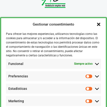
Gestionar consentimiento
¿Necesitas ayuda? No dudes en contactar con
Para ofrecer las mejores experiencias, utilizamos tecnologías como las
nosotros
cookies para almacenar y/o acceder a la información del dispositivo. El
consentimiento de estas tecnologías nos permitirá procesar datos como
Contáctanos al email
el comportamiento de navegación o las identificaciones únicas en este
infointegrales@andaluciaemplea.org
sitio. No consentir o retirar el consentimiento, puede afectar
negativamente a ciertas características y funciones.
Funcional
Siempre activo
Preferencias
El Programa de Proyectos Integrales para la Inserción Laboral es una iniciativa clave del Servicio
Estadísticas
Andaluz de Empleo, que está financiado con cargo a la medida comunitaria D442HBF3ER, en el
marco del
Programa Operativo FSE+ de Andalucía 021-2027
.
Está destinado al desarrollo de Proyectos Integrales que incluye acciones de atención para el
empleo y para la inserción de personas pertenecientes a colectivos vulnerables.
Este programa ofrece un conjunto de acciones de orientación personalizada, de formación,
Marketing
apoyo y acompañamiento directo e individual, mejorando y fortaleciendo las habilidades de las
personas en su inserción laboral.